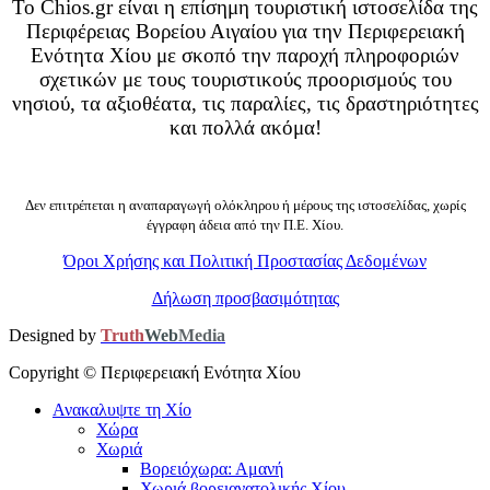
Το Chios.gr είναι η επίσημη τουριστική ιστοσελίδα της
Περιφέρειας Βορείου Αιγαίου για την Περιφερειακή
Ενότητα Χίου με σκοπό την παροχή πληροφοριών
σχετικών με τους τουριστικούς προορισμούς του
νησιού, τα αξιοθέατα, τις παραλίες, τις δραστηριότητες
και πολλά ακόμα!
Δεν επιτρέπεται η αναπαραγωγή ολόκληρου ή μέρους της ιστοσελίδας, χωρίς
έγγραφη άδεια από την Π.Ε. Χίου.
Όροι Χρήσης και Πολιτική Προστασίας Δεδομένων
Δήλωση προσβασιμότητας
Designed by
Truth
Web
Media
Copyright ©
Περιφερειακή Ενότητα Χίου
Ανακαλυψτε τη Χίο
Χώρα
Χωριά
Βορειόχωρα: Αμανή
Χωριά βορειανατολικής Χίου