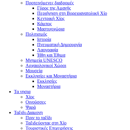
Προτεινόμενες διαδρομές
Γύρος της Αμανής
Περιήγηση στη Βορειοανατολική Χίο
Κεντρική Χίος
Κάμπος
Μαστιχοχώρια
Πολιτισμός
Ιστορία
Πνευματική Δημιουργία
Λαογραφία
Ήθη και Έθιμα
Μνημεία UNESCO
Αρχαιολογικοί Χώροι
Μουσεία
Εκκλησίες και Μοναστήρια
Εκκλησίες
Μοναστήρια
Τα νησια
Χίος
Οινούσσες
Ψαρά
Ταξιδι-Διαμονη
Πριν το ταξίδι
Ταξιδεύοντας στη Χίο
Τουριστικές Επιχειρήσεις