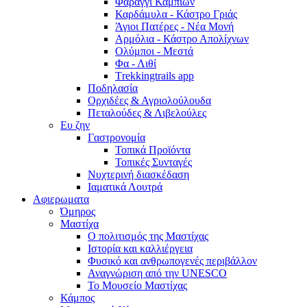
Φαράγγι Καμπιών
Καρδάμυλα - Κάστρο Γριάς
Άγιοι Πατέρες - Νέα Μονή
Αρμόλια - Κάστρο Απολίχνων
Ολύμποι - Μεστά
Φα - Λιθί
Τrekkingtrails app
Ποδηλασία
Ορχιδέες & Αγριολούλουδα
Πεταλούδες & Λιβελούλες
Ευ ζην
Γαστρονομία
Τοπικά Προϊόντα
Τοπικές Συνταγές
Νυχτερινή διασκέδαση
Ιαματικά Λουτρά
Αφιερωματα
Όμηρος
Μαστίχα
Ο πολιτισμός της Μαστίχας
Ιστορία και καλλιέργεια
Φυσικό και ανθρωπογενές περιβάλλον
Αναγνώριση από την UNESCO
Το Μουσείο Μαστίχας
Κάμπος