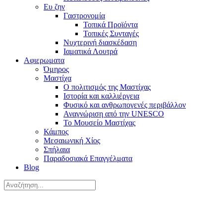
Ευ ζην
Γαστρονομία
Τοπικά Προϊόντα
Τοπικές Συνταγές
Νυχτερινή διασκέδαση
Ιαματικά Λουτρά
Αφιερωματα
Όμηρος
Μαστίχα
Ο πολιτισμός της Μαστίχας
Ιστορία και καλλιέργεια
Φυσικό και ανθρωπογενές περιβάλλον
Αναγνώριση από την UNESCO
Το Μουσείο Μαστίχας
Κάμπος
Μεσαιωνική Χίος
Σπήλαια
Παραδοσιακά Επαγγέλματα
Blog