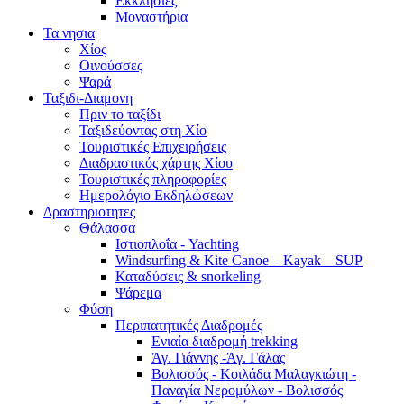
Εκκλησίες
Μοναστήρια
Τα νησια
Χίος
Οινούσσες
Ψαρά
Ταξιδι-Διαμονη
Πριν το ταξίδι
Ταξιδεύοντας στη Χίο
Τουριστικές Επιχειρήσεις
Διαδραστικός χάρτης Χίου
Τουριστικές πληροφορίες
Ημερολόγιο Εκδηλώσεων
Δραστηριοτητες
Θάλασσα
Ιστιοπλοΐα - Yachting
Windsurfing & Kite Canoe – Kayak – SUP
Καταδύσεις & snorkeling
Ψάρεμα
Φύση
Περιπατητικές Διαδρομές
Ενιαία διαδρομή trekking
Άγ. Γιάννης -Άγ. Γάλας
Βολισσός - Κοιλάδα Μαλαγκιώτη -
Παναγία Νερομύλων - Βολισσός