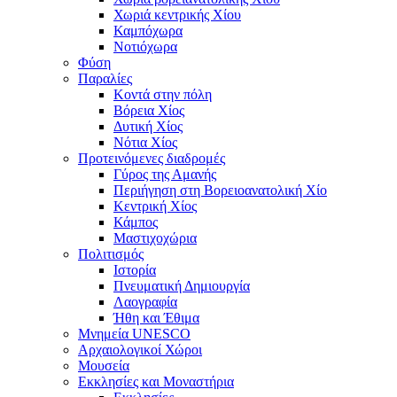
Χωριά κεντρικής Χίου
Καμπόχωρα
Νοτιόχωρα
Φύση
Παραλίες
Κοντά στην πόλη
Βόρεια Χίος
Δυτική Χίος
Νότια Χίος
Προτεινόμενες διαδρομές
Γύρος της Αμανής
Περιήγηση στη Βορειοανατολική Χίο
Κεντρική Χίος
Κάμπος
Μαστιχοχώρια
Πολιτισμός
Ιστορία
Πνευματική Δημιουργία
Λαογραφία
Ήθη και Έθιμα
Μνημεία UNESCO
Αρχαιολογικοί Χώροι
Μουσεία
Εκκλησίες και Μοναστήρια