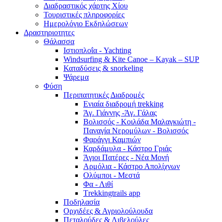
Διαδραστικός χάρτης Χίου
Τουριστικές πληροφορίες
Ημερολόγιο Εκδηλώσεων
Δραστηριοτητες
Θάλασσα
Ιστιοπλοΐα - Yachting
Windsurfing & Kite Canoe – Kayak – SUP
Καταδύσεις & snorkeling
Ψάρεμα
Φύση
Περιπατητικές Διαδρομές
Ενιαία διαδρομή trekking
Άγ. Γιάννης -Άγ. Γάλας
Βολισσός - Κοιλάδα Μαλαγκιώτη -
Παναγία Νερομύλων - Βολισσός
Φαράγγι Καμπιών
Καρδάμυλα - Κάστρο Γριάς
Άγιοι Πατέρες - Νέα Μονή
Αρμόλια - Κάστρο Απολίχνων
Ολύμποι - Μεστά
Φα - Λιθί
Τrekkingtrails app
Ποδηλασία
Ορχιδέες & Αγριολούλουδα
Πεταλούδες & Λιβελούλες