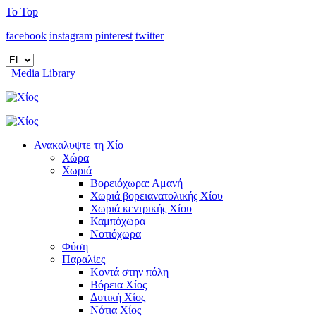
To Top
facebook
instagram
pinterest
twitter
Media Library
Ανακαλυψτε τη Χίο
Χώρα
Χωριά
Βορειόχωρα: Αμανή
Χωριά βορειανατολικής Χίου
Χωριά κεντρικής Χίου
Καμπόχωρα
Νοτιόχωρα
Φύση
Παραλίες
Κοντά στην πόλη
Βόρεια Χίος
Δυτική Χίος
Νότια Χίος