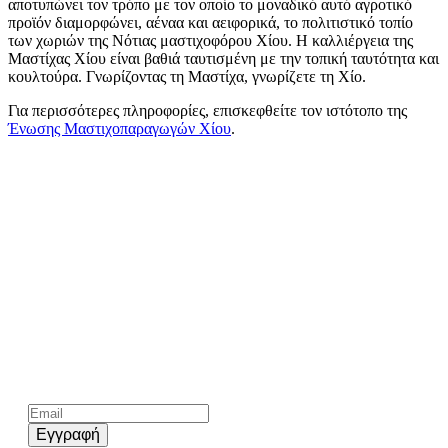
αποτυπώνει τον τρόπο με τον οποίο το μοναδικό αυτό αγροτικό
προϊόν διαμορφώνει, αέναα και αειφορικά, το πολιτιστικό τοπίο
των χωριών της Νότιας μαστιχοφόρου Χίου. Η καλλιέργεια της
Μαστίχας Χίου είναι βαθιά ταυτισμένη με την τοπική ταυτότητα και
κουλτούρα. Γνωρίζοντας τη Μαστίχα, γνωρίζετε τη Χίο.
Για περισσότερες πληροφορίες, επισκεφθείτε τον ιστότοπο της
Ένωσης Μαστιχοπαραγωγών Χίου
.
Kάνε εγγραφή στο επίσημο newsletter του chios.gr
Εγγραφή