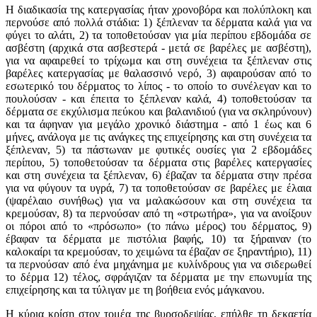
Η διαδικασία της κατεργασίας ήταν χρονοβόρα και πολύπλοκη και
περνούσε από πολλά στάδια: 1) ξέπλεναν τα δέρματα καλά για να
φύγει το αλάτι, 2) τα τοποθετούσαν για μία περίπου εβδομάδα σε
ασβέστη (αρχικά στα ασβεστερά - μετά σε βαρέλες με ασβέστη),
για να αφαιρεθεί το τρίχωμα και στη συνέχεια τα ξέπλεναν στις
βαρέλες κατεργασίας με θαλασσινό νερό, 3) αφαιρούσαν από το
εσωτερικό του δέρματος το λίπος - το οποίο το συνέλεγαν και το
πουλούσαν - και έπειτα το ξέπλεναν καλά, 4) τοποθετούσαν τα
δέρματα σε εκχύλισμα πεύκου και βαλανιδιού (για να σκληρύνουν)
και τα άφηναν για μεγάλο χρονικό διάστημα - από 1 έως και 6
μήνες, ανάλογα με τις ανάγκες της επιχείρησης και στη συνέχεια τα
ξέπλεναν, 5) τα πάστωναν με φυτικές ουσίες για 2 εβδομάδες
περίπου, 5) τοποθετούσαν τα δέρματα στις βαρέλες κατεργασίες
και στη συνέχεια τα ξέπλεναν, 6) έβαζαν τα δέρματα στην πρέσα
για να φύγουν τα υγρά, 7) τα τοποθετούσαν σε βαρέλες με έλαια
(ψαρέλαιο συνήθως) για να μαλακώσουν και στη συνέχεια τα
κρεμούσαν, 8) τα περνούσαν από τη «στρωτήρα», για να ανοίξουν
οι πόροι από το «πρόσωπο» (το πάνω μέρος) του δέρματος, 9)
έβαφαν τα δέρματα με πιστόλια βαφής, 10) τα ξήραιναν (το
καλοκαίρι τα κρεμούσαν, το χειμώνα τα έβαζαν σε ξηραντήριο), 11)
τα περνούσαν από ένα μηχάνημα με κυλίνδρους για να σιδερωθεί
το δέρμα 12) τέλος, σφράγιζαν τα δέρματα με την επωνυμία της
επιχείρησης και τα τύλιγαν με τη βοήθεια ενός μάγκανου.
Η κύρια κρίση στον τομέα της βυρσοδεψίας, επήλθε τη δεκαετία