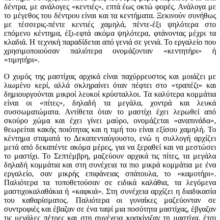
δέντρα, με ανάλογες «κεντιές», επτά έως οκτώ φορές. Ανάλογα με
το μέγεθος του δέντρου είναι και τα κεντήματα. Ξεκινούν συνήθως
με τέσσερις-πέντε κεντιές χαμηλά, πέντε-έξι ψηλότερα στο
επόμενο κέντημα, έξι-εφτά ακόμα ψηλότερα, φτάνοντας μέχρι τα
κλαδιά. Η τεχνική παραδίδεται από γενιά σε γενιά. Το εργαλείο που
χρησιμοποιούσαν παλιότερα ονομάζονταν «κεντητήρι» ή
«τιμητήρι».
Ο χυμός της μαστίχας αρχικά είναι παχύρρευστος και μοιάζει με
λιωμένο κερί, αλλά σκληραίνει όταν πέφτει στο «τραπέζι» και
δημιουργούνται μικροί λευκοί κρύσταλλοι. Τα καλύτερα κομμάτια
είναι οι «πίτες», δηλαδή τα μεγάλα, χοντρά και λευκά
συσσωματώματα. Αντίθετα όταν το μαστίχι έχει λερωθεί από
σκούρο χώμα και έχει γίνει μαύρο, ονομάζεται «αναπινάδα»,
θεωρείται κακής ποιότητας και η τιμή του είναι εξίσου χαμηλή. Το
κέντημα σταματά το Δεκαπενταύγουστο, ενώ η συλλογή αρχίζει
μετά από δεκαπέντε ακόμα μέρες, για να ξεραθεί και να μεστώσει
το μαστίχι. Το Σεπτέμβρη, μαζεύουν αρχικά τις πίτες, τα μεγάλα
δηλαδή κομμάτια και στη συνέχεια τα πιο μικρά κομμάτια με ένα
εργαλείο, σαν μικρής επιφάνειας σπάτουλα, το «καμοτήρι».
Παλιότερα τα τοποθετούσαν σε ειδικά καλάθια, τα λεγόμενα
μαστιχοκαλαθάκια ή «καφκιά». Στη συνέχεια αρχίζει η διαδικασία
του καθαρίσματος. Παλιότερα οι γυναίκες μαζεύονταν σε
συντροφιές και έβαζαν σε ένα ταψί μια ποσότητα μαστίχας, έβγαζαν
τις μεγάλες πέτρες και στη συνέχεια κοσκίνιζαν τη μαστίχα, έτσι