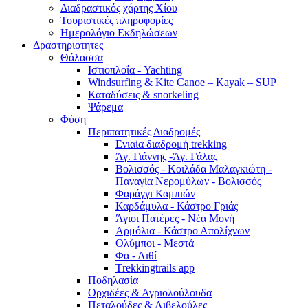
Διαδραστικός χάρτης Χίου
Τουριστικές πληροφορίες
Ημερολόγιο Εκδηλώσεων
Δραστηριοτητες
Θάλασσα
Ιστιοπλοΐα - Yachting
Windsurfing & Kite Canoe – Kayak – SUP
Καταδύσεις & snorkeling
Ψάρεμα
Φύση
Περιπατητικές Διαδρομές
Ενιαία διαδρομή trekking
Άγ. Γιάννης -Άγ. Γάλας
Βολισσός - Κοιλάδα Μαλαγκιώτη -
Παναγία Νερομύλων - Βολισσός
Φαράγγι Καμπιών
Καρδάμυλα - Κάστρο Γριάς
Άγιοι Πατέρες - Νέα Μονή
Αρμόλια - Κάστρο Απολίχνων
Ολύμποι - Μεστά
Φα - Λιθί
Τrekkingtrails app
Ποδηλασία
Ορχιδέες & Αγριολούλουδα
Πεταλούδες & Λιβελούλες