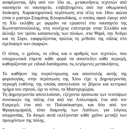
αναφέρονται, ήδη από τον 16ο αι., μετακινήσεις τεχνιτών από
ναυπηγείο σε ναυπηγείο, επιβεβλημένες από την οθωμανική
διοίκηση. Χαρακτηριστική περίπτωση στα τέλη του 18ου αιώνα
είναι ο μαστρο-Σταμάτης Κουφουδάκης, ο οποίος αφού έφυγε από
τη Χίο εκλήθη με φιρμάνι να εργαστεί στο ναυπηγείο της
Κωνσταντινούπολης, στη συνέχεια επέστρεψε στην Ελλάδα και
άλλαξε τον τρόπο κατασκευής των πλοίων, στα Ψαρά, την Άνδρο
και τη Σύρο, εφαρμόζοντας πρώτος τη μέθοδο της σάλας στο
σχεδιασμό των σκαριών.
Ο τόπος, ο χρόνος, το είδος και ο αριθμός των τεχνιτών, που
υποχρεωτικά έπρεπε κάθε φορά να αποστείλει κάθε περιοχή,
καθορίζονταν με ειδικά διατάγματα, τις λεγόμενες μετακλήσεις.
Το καθήκον της συγκέντρωσης και αποστολής αυτής της
φορολογίας, στην περίπτωση της Χίου είχε η Δημογεροντία,
περιοχή ευθύνης της οποίας αποτελούσε το βόρειο και κεντρικό
τμήμα του νησιού, όχι το νότιο, τα Μαστιχοχώρια.
Τη Δημογεροντία αποτελούσαν, εξέχοντα πρόσωπα των τεσσάρων
συνοικιών της πόλης ένα από την Απλωταριά, ένα από τον
Εγκρεμό, ένα από το Παλαιόκαστρο, και δύο από τον
Φραγκομαχαλά, τόπο διαμονής των Λατίνων, για λόγους
ισορροπίας. Τα άτομα αυτά εκλέγονταν κάθε χρόνο μεταξύ των
προυχόντων της πόλης.