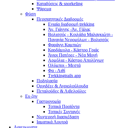
Καταδύσεις & snorkeling
Ψάρεμα
Φύση
Περιπατητικές Διαδρομές
Ενιαία διαδρομή trekking
Άγ. Γιάννης -Άγ. Γάλας
Βολισσός - Κοιλάδα Μαλαγκιώτη -
Παναγία Νερομύλων - Βολισσός
Φαράγγι Καμπιών
Καρδάμυλα - Κάστρο Γριάς
Άγιοι Πατέρες - Νέα Μονή
Αρμόλια - Κάστρο Απολίχνων
Ολύμποι - Μεστά
Φα - Λιθί
Τrekkingtrails app
Ποδηλασία
Ορχιδέες & Αγριολούλουδα
Πεταλούδες & Λιβελούλες
Ευ ζην
Γαστρονομία
Τοπικά Προϊόντα
Τοπικές Συνταγές
Νυχτερινή διασκέδαση
Ιαματικά Λουτρά
Αφιερωματα