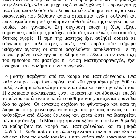
στην Ανατολή, αλλά και μέχρι τις Αραβικές χώρες. Η παραγωγή της
μαστίχας αποτελούσε συμπληρωματικό εισόδημα των αγροτικών
οικογενειών που διέθεταν κάποια στρέμματα, ενώ η συλλογή και
επεξεργασία του μαστιχιού ήταν υπόθεση όλης της οικογένειας και
κυρίως των γυναικών. Στη σύγχρονη εποχή η Χίος εξάγει
σημαντικές ποσότητες μαστίχας τόσο στις ανατολικές, όσο και στις
δυτικές αγορές. Η τιμή της μαστίχας έχει αυξηθεί αρκετά σε
σύγκριση με παλαιότερες εποχές, ενώ παρότι ούτε σήμερα
υπάρχουν αγρότες οι οποίοι ασχολούνται αποκλειστικά με τη
συγκεκριμένη καλλιέργεια, η ώθηση που έδωσε στην ανάπτυξη
του εμπορίου της μαστίχας η Ένωση Μαστιχοπαραγωγών, έχει
ενισχύσει τα εισοδήματα των παραγωγών.
Το μαστίχι παράγεται από τον κορμό του μαστιχόδενδρου. Ένα
καλό δέντρο μπορεί να παράγει από 200 γραμμάρια μέχρι 500 το
πολύ, ενώ η αποδοτικότητά του εξαρτάται και από την ηλικία του.
Η διαδικασία καλλιέργειας είναι κουραστική και δύσκολη, επειδή
τα δέντρα αυτά είναι αρκετά ευαίσθητα και χρειάζονται φροντίδα
όλο το χρόνο. Οι εργασίες αρχίζουν το φθινόπωρο και κατά τη
διάρκεια του χειμώνα οργώνουν το χωράφι με τους σκίνους και το
καθαρίζουν από άλλους θάμνους και χόρτα ώστε να διατηρείται
μέχρι την άνοιξη. Το Μάιο, αρχίζουν να «ξύνουν το σκίνο», δηλαδή
να καθαρίζουν τον κορμό των μαστιχόδενδρων και τα μικρά
κλαδιά. Η διαδικασία αυτή ολοκληρώνεται σταδιακά για όλα τα
δένδρα μέχρι τις αρχές Ιουλίου, με τη χρήση ενός εργαλείου που