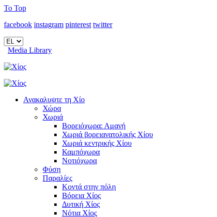
To Top
facebook
instagram
pinterest
twitter
Media Library
Ανακαλυψτε τη Χίο
Χώρα
Χωριά
Βορειόχωρα: Αμανή
Χωριά βορειανατολικής Χίου
Χωριά κεντρικής Χίου
Καμπόχωρα
Νοτιόχωρα
Φύση
Παραλίες
Κοντά στην πόλη
Βόρεια Χίος
Δυτική Χίος
Νότια Χίος