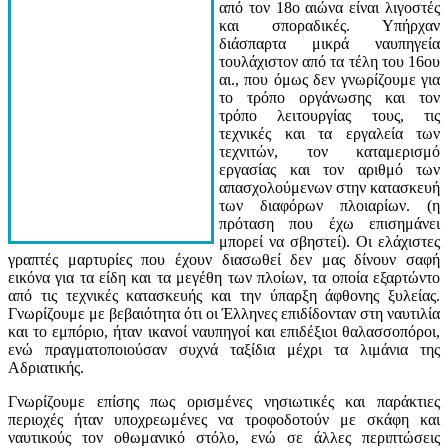
από τον 18ο αιώνα είναι λιγοστές
και σποραδικές. Υπήρχαν
διάσπαρτα μικρά ναυπηγεία
τουλάχιστον από τα τέλη του 16ου
αι., που όμως δεν γνωρίζουμε για
το τρόπο οργάνωσης και τον
τρόπο λειτουργίας τους, τις
τεχνικές και τα εργαλεία των
τεχνιτών, τον καταμερισμό
εργασίας και τον αριθμό των
απασχολούμενων στην κατασκευή
των διαφόρων πλοιαρίων. (η
πρόταση που έχω επισημάνει
μπορεί να σβηστεί). Οι ελάχιστες
γραπτές μαρτυρίες που έχουν διασωθεί δεν μας δίνουν σαφή
εικόνα για τα είδη και τα μεγέθη των πλοίων, τα οποία εξαρτώντο
από τις τεχνικές κατασκευής και την ύπαρξη άφθονης ξυλείας.
Γνωρίζουμε με βεβαιότητα ότι οι Έλληνες επιδίδονταν στη ναυτιλία
και το εμπόριο, ήταν ικανοί ναυπηγοί και επιδέξιοι θαλασσοπόροι,
ενώ πραγματοποιούσαν συχνά ταξίδια μέχρι τα λιμάνια της
Αδριατικής.
Γνωρίζουμε επίσης πως ορισμένες νησιωτικές και παράκτιες
περιοχές ήταν υποχρεωμένες να τροφοδοτούν με σκάφη και
ναυτικούς τον οθωμανικό στόλο, ενώ σε άλλες περιπτώσεις