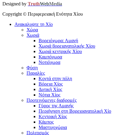
Designed by
Truth
Web
Media
Copyright ©
Περιφερειακή Ενότητα Χίου
Ανακαλυψτε τη Χίο
Χώρα
Χωριά
Βορειόχωρα: Αμανή
Χωριά βορειανατολικής Χίου
Χωριά κεντρικής Χίου
Καμπόχωρα
Νοτιόχωρα
Φύση
Παραλίες
Κοντά στην πόλη
Βόρεια Χίος
Δυτική Χίος
Νότια Χίος
Προτεινόμενες διαδρομές
Γύρος της Αμανής
Περιήγηση στη Βορειοανατολική Χίο
Κεντρική Χίος
Κάμπος
Μαστιχοχώρια
Πολιτισμός