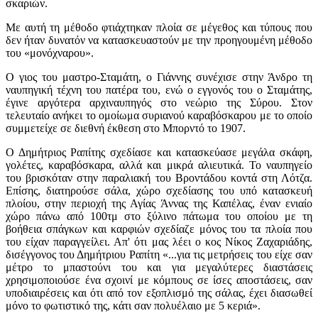
σκαριών.
Με αυτή τη μέθοδο φτιάχτηκαν πλοία σε μέγεθος και τύπους που
δεν ήταν δυνατόν να κατασκευαστούν με την προηγουμένη μέθοδο
του «μονόχναρου».
Ο γιος του μαστρο-Σταμάτη, ο Γιάννης συνέχισε στην Άνδρο τη
ναυπηγική τέχνη του πατέρα του, ενώ ο εγγονός του ο Σταμάτης,
έγινε αργότερα αρχιναυπηγός στο νεώριο της Σύρου. Στον
τελευταίο ανήκει το ομοίωμα συριανού καραβόσκαρου με το οποίο
συμμετείχε σε διεθνή έκθεση στο Μπορντό το 1907.
Ο Δημήτριος Ραπίτης σχεδίασε και κατασκεύασε μεγάλα σκάφη,
γολέτες, καραβόσκαρα, αλλά και μικρά αλιευτικά. Το ναυπηγείο
του βρισκόταν στην παραλιακή του Βροντάδου κοντά στη Λότζα.
Επίσης, διατηρούσε σάλα, χώρο σχεδίασης του υπό κατασκευή
πλοίου, στην περιοχή της Αγίας Άννας της Καπέλας, έναν ενιαίο
χώρο πάνω από 100τμ στο ξύλινο πάτωμα του οποίου με τη
βοήθεια σπάγκων και καρφιών σχεδίαζε μόνος του τα πλοία που
του είχαν παραγγείλει. Απ' ότι μας λέει ο κος Νίκος Ζαχαριάδης,
δισέγγονος του Δημήτριου Ραπίτη «...για τις μετρήσεις του είχε σαν
μέτρο το μπαστούνι του και για μεγαλύτερες διαστάσεις
χρησιμοποιούσε ένα σχοινί με κόμπους σε ίσες αποστάσεις, σαν
υποδιαιρέσεις και ότι από τον εξοπλισμό της σάλας, έχει διασωθεί
μόνο το φωτιστικό της, κάτι σαν πολυέλαιο με 5 κεριά».