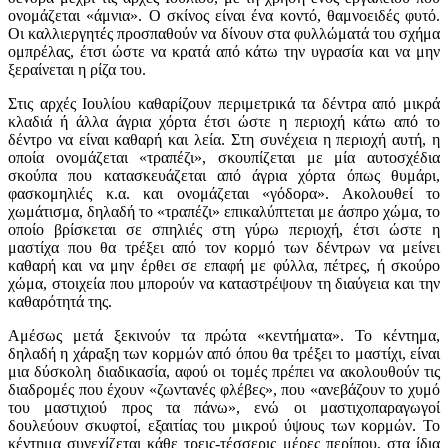
ονομάζεται «άμνια». Ο σκίνος είναι ένα κοντό, θαμνοειδές φυτό.
Οι καλλιεργητές προσπαθούν να δίνουν στα φυλλώματά του σχήμα
ομπρέλας, έτσι ώστε να κρατά από κάτω την υγρασία και να μην
ξεραίνεται η ρίζα του.
Στις αρχές Ιουλίου καθαρίζουν περιμετρικά τα δέντρα από μικρά
κλαδιά ή άλλα άγρια χόρτα έτσι ώστε η περιοχή κάτω από το
δέντρο να είναι καθαρή και λεία. Στη συνέχεια η περιοχή αυτή, η
οποία ονομάζεται «τραπέζι», σκουπίζεται με μία αυτοσχέδια
σκούπα που κατασκευάζεται από άγρια χόρτα όπως θυμάρι,
φασκομηλιές κ.α. και ονομάζεται «γόδορα». Ακολουθεί το
χωμάτισμα, δηλαδή το «τραπέζι» επικαλύπτεται με άσπρο χώμα, το
οποίο βρίσκεται σε σπηλιές στη γύρω περιοχή, έτσι ώστε η
μαστίχα που θα τρέξει από τον κορμό των δέντρων να μείνει
καθαρή και να μην έρθει σε επαφή με φύλλα, πέτρες, ή σκούρο
χώμα, στοιχεία που μπορούν να καταστρέψουν τη διαύγεια και την
καθαρότητά της.
Αμέσως μετά ξεκινούν τα πρώτα «κεντήματα». Το κέντημα,
δηλαδή η χάραξη των κορμών από όπου θα τρέξει το μαστίχι, είναι
μια δύσκολη διαδικασία, αφού οι τομές πρέπει να ακολουθούν τις
διαδρομές που έχουν «ζωντανές φλέβες», που «ανεβάζουν το χυμό
του μαστιχιού προς τα πάνω», ενώ οι μαστιχοπαραγωγοί
δουλεύουν σκυφτοί, εξαιτίας του μικρού ύψους των κορμών. Το
κέντημα συνεχίζεται κάθε τρεις-τέσσερις μέρες περίπου, στα ίδια