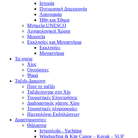
Ιστορία
Πνευματική Δημιουργία
Λαογραφία
Ήθη και Έθιμα
Μνημεία UNESCO
Αρχαιολογικοί Χώροι
Μουσεία
Εκκλησίες και Μοναστήρια
Εκκλησίες
Μοναστήρια
Τα νησια
Χίος
Οινούσσες
Ψαρά
Ταξιδι-Διαμονη
Πριν το ταξίδι
Ταξιδεύοντας στη Χίο
Τουριστικές Επιχειρήσεις
Διαδραστικός χάρτης Χίου
Τουριστικές πληροφορίες
Ημερολόγιο Εκδηλώσεων
Δραστηριοτητες
Θάλασσα
Ιστιοπλοΐα - Yachting
Windsurfing & Kite Canoe – Kayak – SUP