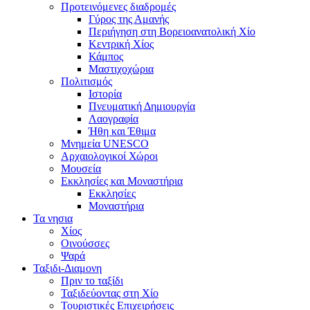
Προτεινόμενες διαδρομές
Γύρος της Αμανής
Περιήγηση στη Βορειοανατολική Χίο
Κεντρική Χίος
Κάμπος
Μαστιχοχώρια
Πολιτισμός
Ιστορία
Πνευματική Δημιουργία
Λαογραφία
Ήθη και Έθιμα
Μνημεία UNESCO
Αρχαιολογικοί Χώροι
Μουσεία
Εκκλησίες και Μοναστήρια
Εκκλησίες
Μοναστήρια
Τα νησια
Χίος
Οινούσσες
Ψαρά
Ταξιδι-Διαμονη
Πριν το ταξίδι
Ταξιδεύοντας στη Χίο
Τουριστικές Επιχειρήσεις