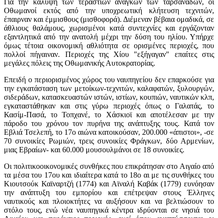
Για την κάλυψη των τεράστιων αναγκών των ταρσανάδων, οι
Οθωμανοί εκτός από την υποχρεωτική κλήτευση τεχνιτών,
έπαιρναν και έμμισθους (μισθοφορά). Διέμεναν βέβαια ομαδικά, σε
άθλιους θαλάμους, χωρισμένοι κατά συντεχνίες και εργάζονταν
εξαντλητικά από την ανατολή μέχρι την δύση του ηλίου. Υπήρχε
όμως τέτοια οικονομική αθλιότητα σε ορισμένες περιοχές, που
πολλοί πήγαιναν. Περιοχές της Χίου "εξήγαγαν" επαίτες στις
μεγάλες πόλεις της Οθωμανικής Αυτοκρατορίας.
Επειδή ο περιορισμένος χώρος του ναυπηγείου δεν επαρκούσε για
την εγκατάσταση των μετοίκων-τεχνιτών, καλαφατών, ξυλουργών,
σιδεράδων, κατασκευαστών ιστών, ιστίων, κουπιών, ναυτικών κλπ,
εγκαταστάθηκαν και στις γύρω περιοχές όπως ο Γαλατάς, το
Κασίμ-Πασά, το Τοπχανέ, το Χάσκιοϊ και αποτέλεσαν με την
πάροδο του χρόνου τον πυρήνα της ανάπτυξης τους. Κατά τον
Εβλιά Τσελεπή, το 17ο αιώνα κατοικούσαν, 200.000 «άπιστοι», -σε
70 συνοικίες Ρωμιών, τρεις συνοικίες Φράγκων, δύο Αρμενίων,
μιας Εβραίων- και 60.000 μουσουλμάνοι σε 18 συνοικίες.
Οι πολιτικοοικονομικές συνθήκες που επικράτησαν στο Αιγαίο από
τα μέσα του 17ου και ιδιαίτερα κατά το 18ο αι με τις συνθήκες του
Κιουτσούκ Καϊναρτζή (1774) και Αϊναλή Καβάκ (1779) ευνόησαν
την ανάπτυξη του εμπορίου και επέτρεψαν στους Έλληνες
ναυτικούς και πλοιοκτήτες να αυξήσουν και να βελτιώσουν το
στόλο τους, ενώ νέα ναυπηγικά κέντρα ιδρύονται σε νησιά του