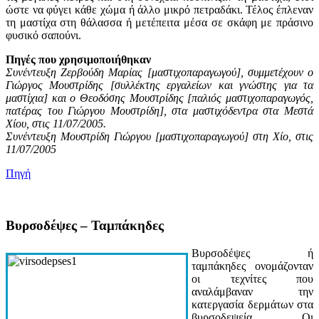
ώστε να φύγει κάθε χώμα ή άλλο μικρό πετραδάκι. Τέλος έπλεναν
τη μαστίχα στη θάλασσα ή μετέπειτα μέσα σε σκάφη με πράσινο
φυσικό σαπούνι.
Πηγές που χρησιμοποιήθηκαν
Συνέντευξη Ζερβούδη Μαρίας [μαστιχοπαραγωγού], συμμετέχουν ο
Γιώργος Μουστρίδης [συλλέκτης εργαλείων και γνώστης για τα
μαστίχια] και ο Θεοδόσης Μουστρίδης [παλιός μαστιχοπαραγωγός,
πατέρας του Γιώργου Μουστρίδη], στα μαστιχόδεντρα στα Μεστά
Χίου, στις 11/07/2005.
Συνέντευξη Μουστρίδη Γιώργου [μαστιχοπαραγωγού] στη Χίο, στις
11/07/2005
Πηγή
Βυρσοδέψες – Ταμπάκηδες
Βυρσοδέψες ή
ταμπάκηδες ονομάζονταν
οι τεχνίτες που
αναλάμβαναν την
κατεργασία δερμάτων στα
βυρσοδεψεία. Οι