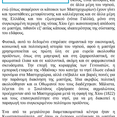
σε άλλα μέρη του νησιού,
ενώ (όπως αναφέρουν οι κάτοικοι των Μαστιχοχωρίων) έχουν γίνει
και προσπάθειες μεταφύτευσης και καλλιέργειας και σε άλλα μέρη
της Ελλάδας και του εξωτερικού (νότια Γαλλία), μόνο στη
συγκεκριμένη περιοχή της νότιας Χίου έχει ικανοποιητική απόδοση
σε μαστίχα, πιθανόν εξ' αιτίας κάποιας ιδιαιτερότητας της σύστασης
του εδάφους.
Φυσικά, αυτό το δεδομένο επηρέασε σημαντικά την οικονομική,
κοινωνική και πολιτισμική ιστορία του νησιού, αφού η μαστίχα
χρησιμοποιείται ως πρώτη ύλη σε μια ευρεία ακολουθία
προϊόντων, όπως στη μαγειρική και στη ζαχαροπλαστική, σε
αρωματικά έλαια και σε καλλυντικά, ακόμη και σε φαρμακευτικά
σκευάσματα. Την εποχή της κυριαρχίας των Γενουατών, η
εμπορική εταιρεία της «Μαόνας» που κατείχε το νησί έδωσε ειδικά
προνόμια στα Μαστιχοχώρια, αλλά επέβαλλε και βαριές ποινές για
την παράνομη διακίνηση της μαστίχας. Ίδια ακριβώς πολιτική
ακολούθησαν και οι Οθωμανοί που τους διαδέχτηκαν. Μάλιστα,
λέγεται ότι ο Σουλτάνος εξαγόρασε όσους αιχμαλώτους
προέρχονταν από τα Μαστιχοχώρια μετά τη σφαγή της Χίου (1822)
και τους επανεγκατέστησε στο νησί, για να μη διακοπεί η
παραγωγή του συγκεκριμένου πολύτιμου προϊόντος.
Ένα από τα μεγαλύτερα διαμετακομιστικά κέντρα ήταν η
Κωνσταντινούπολη, απ' όπου οι έμποροι μετέφεραν τη μαστίχα