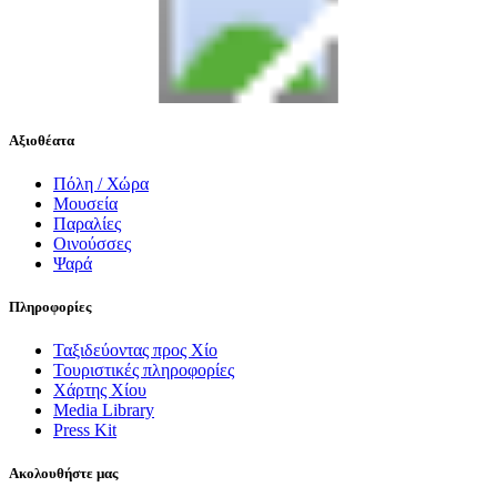
Αξιοθέατα
Πόλη / Χώρα
Μουσεία
Παραλίες
Οινούσσες
Ψαρά
Πληροφορίες
Ταξιδεύοντας προς Χίο
Τουριστικές πληροφορίες
Χάρτης Χίου
Media Library
Press Kit
Ακολουθήστε μας