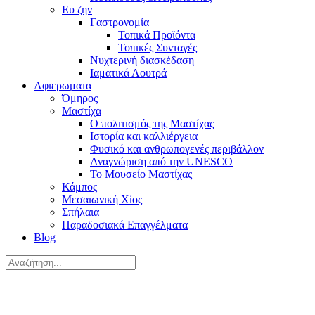
Ευ ζην
Γαστρονομία
Τοπικά Προϊόντα
Τοπικές Συνταγές
Νυχτερινή διασκέδαση
Ιαματικά Λουτρά
Αφιερωματα
Όμηρος
Μαστίχα
Ο πολιτισμός της Μαστίχας
Ιστορία και καλλιέργεια
Φυσικό και ανθρωπογενές περιβάλλον
Αναγνώριση από την UNESCO
Το Μουσείο Μαστίχας
Κάμπος
Μεσαιωνική Χίος
Σπήλαια
Παραδοσιακά Επαγγέλματα
Blog