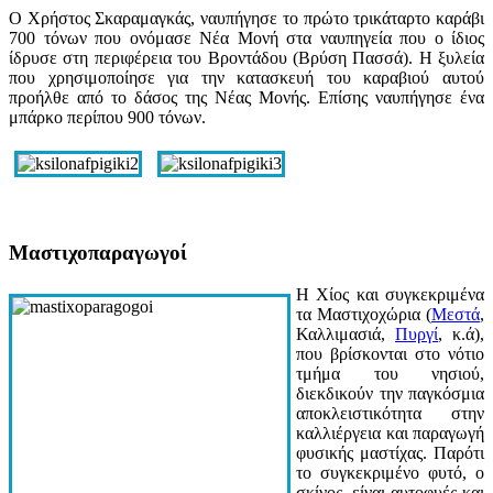
Ο Χρήστος Σκαραμαγκάς, ναυπήγησε το πρώτο τρικάταρτο καράβι
700 τόνων που ονόμασε Νέα Μονή στα ναυπηγεία που ο ίδιος
ίδρυσε στη περιφέρεια του Βροντάδου (Βρύση Πασσά). Η ξυλεία
που χρησιμοποίησε για την κατασκευή του καραβιού αυτού
προήλθε από το δάσος της Νέας Μονής. Επίσης ναυπήγησε ένα
μπάρκο περίπου 900 τόνων.
Μαστιχοπαραγωγοί
Η Χίος και συγκεκριμένα
τα Μαστιχοχώρια (
Μεστά
,
Καλλιμασιά,
Πυργί
, κ.ά),
που βρίσκονται στο νότιο
τμήμα του νησιού,
διεκδικούν την παγκόσμια
αποκλειστικότητα στην
καλλιέργεια και παραγωγή
φυσικής μαστίχας. Παρότι
το συγκεκριμένο φυτό, ο
σκίνος, είναι αυτοφυές και