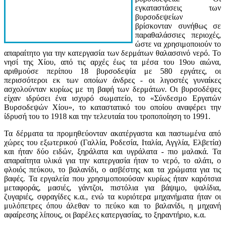
εγκαταστάσεις των
βυρσοδεψείων
βρίσκονταν συνήθως σε
παραθαλάσσιες περιοχές,
ώστε να χρησιμοποιούν το
απαραίτητο για την κατεργασία των δερμάτων θαλασσινό νερό. Το
νησί της Χίου, από τις αρχές έως τα μέσα του 19ου αιώνα,
αριθμούσε περίπου 18 βυρσοδεψία με 580 εργάτες, οι
περισσότεροι εκ των οποίων άνδρες - οι λιγοστές γυναίκες
ασχολούνταν κυρίως με τη βαφή των δερμάτων. Οι βυρσοδέψες
είχαν ιδρύσει ένα ισχυρό σωματείο, το «Σύνδεσμο Εργατών
Βυρσοδεψών Χίου», το καταστατικό του οποίου αναφέρει την
ίδρυσή του το 1918 και την τελευταία του τροποποίηση το 1991.
Τα δέρματα τα προμηθεύονταν ακατέργαστα και παστωμένα από
χώρες του εξωτερικού (Γαλλία, Ροδεσία, Ιταλία, Αγγλία, Ελβετία)
και ήταν δύο ειδών, ξηράλατα και υγράλατα - πιο μαλακά. Τα
απαραίτητα υλικά για την κατεργασία ήταν το νερό, το αλάτι, ο
φλοιός πεύκου, το βαλανίδι, ο ασβέστης και τα χρώματα για τις
βαφές. Τα εργαλεία που χρησιμοποιούσαν κυρίως ήταν καρότσια
μεταφοράς, μασιές, γάντζοι, πιστόλια για βάψιμο, ψαλίδια,
ζυγαριές, σφραγίδες κ.α., ενώ τα κυριότερα μηχανήματα ήταν οι
μυλόπετρες όπου άλεθαν το πεύκο και το βαλανίδι, η μηχανή
αφαίρεσης λίπους, οι βαρέλες κατεργασίας, το ξηραντήριο, κ.α.