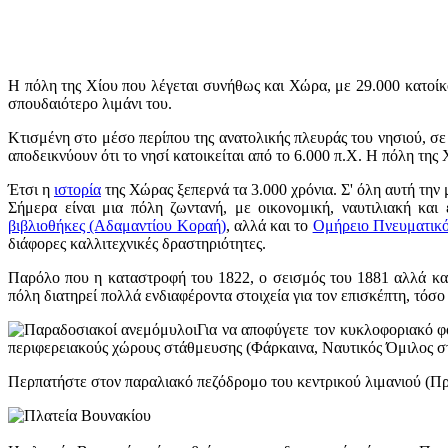
Η πόλη της Χίου που λέγεται συνήθως και Χώρα, με 29.000 κατοίκου
σπουδαιότερο λιμάνι του.
Κτισμένη στο μέσο περίπου της ανατολικής πλευράς του νησιού, σε
αποδεικνύουν ότι το νησί κατοικείται από το 6.000 π.Χ. Η πόλη της 
Έτσι η
ιστορία
της Χώρας ξεπερνά τα 3.000 χρόνια. Σ' όλη αυτή την
Σήμερα είναι μια πόλη ζωντανή, με οικονομική, ναυτιλιακή και
βιβλιοθήκες (Αδαμαντίου Κοραή)
, αλλά και το
Ομήρειο Πνευματικ
διάφορες καλλιτεχνικές δραστηριότητες.
Παρόλο που η καταστροφή του 1822, ο σεισμός του 1881 αλλά και
πόλη διατηρεί πολλά ενδιαφέροντα στοιχεία για τον επισκέπτη, τόσο 
Για να αποφύγετε τον κυκλοφοριακό φό
περιφερειακούς χώρους στάθμευσης (Φάρκαινα, Ναυτικός Όμιλος στα
Περπατήστε στον παραλιακό πεζόδρομο του κεντρικού λιμανιού (Προκυ