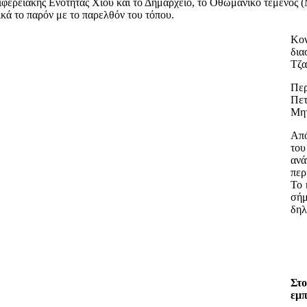
ριφερειακής Ενότητας Χίου και το Δημαρχείο, το Οθωμανικό τέμενος (Μ
κά το παρόν με το παρελθόν του τόπου.
Κον
δια
Τζα
Περ
Πε
Μητ
Από
το
ανά
περ
Το 
σήμ
δηλ
Στο
εμπ