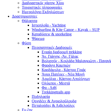
Διαδραστικός χάρτης Χίου
Τουριστικές πληροφορίες
Ημερολόγιο Εκδηλώσεων
Δραστηριοτητες
Θάλασσα
Ιστιοπλοΐα - Yachting
Windsurfing & Kite Canoe – Kayak – SUP
Καταδύσεις & snorkeling
Ψάρεμα
Φύση
Περιπατητικές Διαδρομές
Ενιαία διαδρομή trekking
Άγ. Γιάννης -Άγ. Γάλας
Βολισσός - Κοιλάδα Μαλαγκιώτη - Παναγ
Φαράγγι Καμπιών
Καρδάμυλα - Κάστρο Γριάς
Άγιοι Πατέρες - Νέα Μονή
Αρμόλια - Κάστρο Απολίχνων
Ολύμποι - Μεστά
Φα - Λιθί
Τrekkingtrails app
Ποδηλασία
Ορχιδέες & Αγριολούλουδα
Πεταλούδες & Λιβελούλες
Ευ ζην