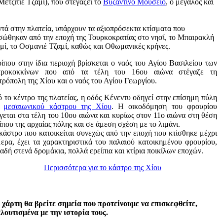
ετζιτιέ Τζαμί), που στεγάζει το
Βυζαντινό Μουσείο
, ο μεγάλος και
τά στην πλατεία, υπάρχουν τα αξιοπρόσεκτα κτίσματα που
σώθηκαν από την εποχή της Τουρκοκρατίας στο νησί, το Μπαιρακλή
μί, το Οσμανιέ Τζαμί, καθώς και Οθωμανικές κρήνες.
ίπου στην ίδια περιοχή βρίσκεται ο ναός του Αγίου Βασιλείου των
τροκοκκίνων που από τα τέλη του 16ου αιώνα στέγαζε τη
ρόπολη της Χίου και ο ναός του Αγίου Γεωργίου.
 το κέντρο της πλατείας, η οδός Κένεντυ οδηγεί στην επίσημη πύλη
υ
μεσαιωνικού κάστρου της Χίου
. Η οικοδόμηση του φρουρίου
γεται στα τέλη του 10ου αιώνα και κυρίως στον 11ο αιώνα στη θέση
ίπου της αρχαίας πόλης και σε άμεση σχέση με το λιμάνι.
κάστρο που κατοικείται συνεχώς από την εποχή που κτίσθηκε μέχρι
ερα, έχει τα χαρακτηριστικά του παλαιού κατοικημένου φρουρίου,
αδή στενά δρομάκια, πολλά ερείπια και κτίρια ποικίλων εποχών.
Περισσότερα για το κάστρο της Χίου
 χάρτη θα βρείτε σημεία που προτείνουμε να επισκεφθείτε,
λουτισμένα με την ιστορία τους.