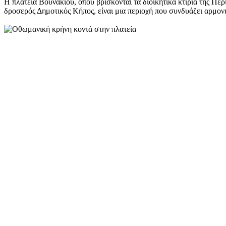
Η πλατεία Βουνακίου, όπου βρίσκονται τα διοικητικά κτίρια της Πε
δροσερός Δημοτικός Κήπος, είναι μια περιοχή που συνδυάζει αρμονι