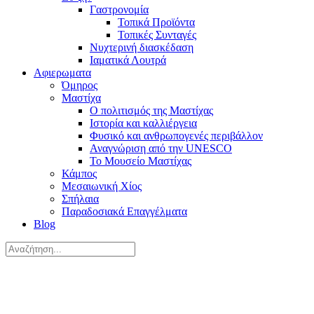
Γαστρονομία
Τοπικά Προϊόντα
Τοπικές Συνταγές
Νυχτερινή διασκέδαση
Ιαματικά Λουτρά
Αφιερωματα
Όμηρος
Μαστίχα
Ο πολιτισμός της Μαστίχας
Ιστορία και καλλιέργεια
Φυσικό και ανθρωπογενές περιβάλλον
Αναγνώριση από την UNESCO
Το Μουσείο Μαστίχας
Κάμπος
Μεσαιωνική Χίος
Σπήλαια
Παραδοσιακά Επαγγέλματα
Blog