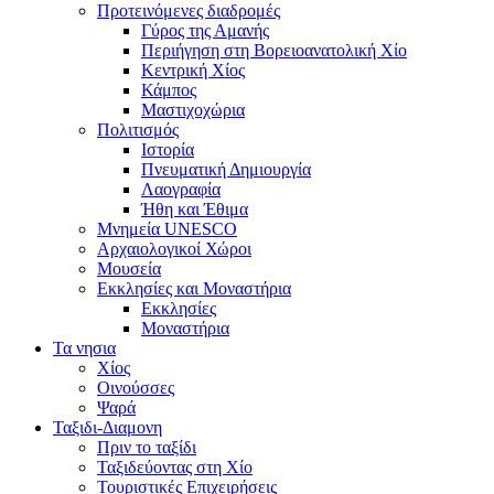
Προτεινόμενες διαδρομές
Γύρος της Αμανής
Περιήγηση στη Βορειοανατολική Χίο
Κεντρική Χίος
Κάμπος
Μαστιχοχώρια
Πολιτισμός
Ιστορία
Πνευματική Δημιουργία
Λαογραφία
Ήθη και Έθιμα
Μνημεία UNESCO
Αρχαιολογικοί Χώροι
Μουσεία
Εκκλησίες και Μοναστήρια
Εκκλησίες
Μοναστήρια
Τα νησια
Χίος
Οινούσσες
Ψαρά
Ταξιδι-Διαμονη
Πριν το ταξίδι
Ταξιδεύοντας στη Χίο
Τουριστικές Επιχειρήσεις