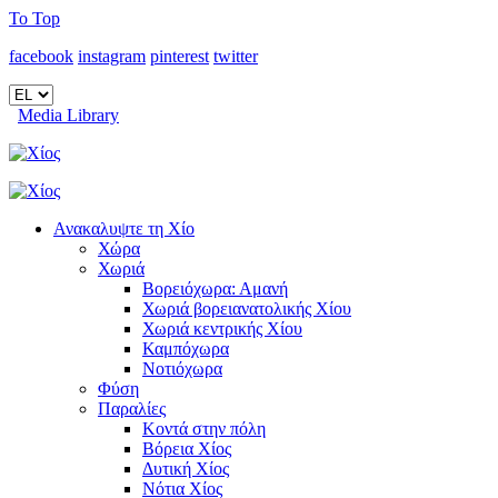
To Top
facebook
instagram
pinterest
twitter
Media Library
Ανακαλυψτε τη Χίο
Χώρα
Χωριά
Βορειόχωρα: Αμανή
Χωριά βορειανατολικής Χίου
Χωριά κεντρικής Χίου
Καμπόχωρα
Νοτιόχωρα
Φύση
Παραλίες
Κοντά στην πόλη
Βόρεια Χίος
Δυτική Χίος
Νότια Χίος