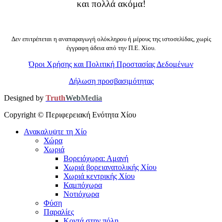
και πολλά ακόμα!
Δεν επιτρέπεται η αναπαραγωγή ολόκληρου ή μέρους της ιστοσελίδας, χωρίς
έγγραφη άδεια από την Π.Ε. Χίου.
Όροι Χρήσης και Πολιτική Προστασίας Δεδομένων
Δήλωση προσβασιμότητας
Designed by
Truth
Web
Media
Copyright ©
Περιφερειακή Ενότητα Χίου
Ανακαλυψτε τη Χίο
Χώρα
Χωριά
Βορειόχωρα: Αμανή
Χωριά βορειανατολικής Χίου
Χωριά κεντρικής Χίου
Καμπόχωρα
Νοτιόχωρα
Φύση
Παραλίες
Κοντά στην πόλη