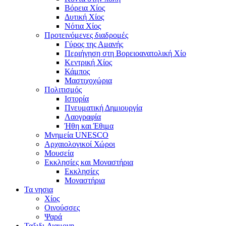
Βόρεια Χίος
Δυτική Χίος
Νότια Χίος
Προτεινόμενες διαδρομές
Γύρος της Αμανής
Περιήγηση στη Βορειοανατολική Χίο
Κεντρική Χίος
Κάμπος
Μαστιχοχώρια
Πολιτισμός
Ιστορία
Πνευματική Δημιουργία
Λαογραφία
Ήθη και Έθιμα
Μνημεία UNESCO
Αρχαιολογικοί Χώροι
Μουσεία
Εκκλησίες και Μοναστήρια
Εκκλησίες
Μοναστήρια
Τα νησια
Χίος
Οινούσσες
Ψαρά
Ταξιδι-Διαμονη