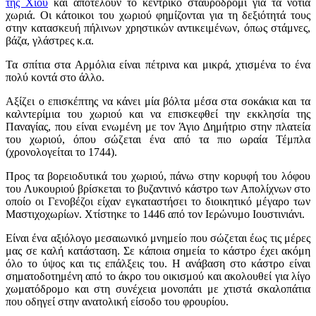
της Χίου
και αποτελούν το κεντρικό σταυροδρόμι για τα νότια
χωριά. Οι κάτοικοι του χωριού φημίζονται για τη δεξιότητά τους
στην κατασκευή πήλινων χρηστικών αντικειμένων, όπως στάμνες,
βάζα, γλάστρες κ.α.
Τα σπίτια στα Αρμόλια είναι πέτρινα και μικρά, χτισμένα το ένα
πολύ κοντά στο άλλο.
Αξίζει ο επισκέπτης να κάνει μία βόλτα μέσα στα σοκάκια και τα
καλντερίμια του χωριού και να επισκεφθεί την εκκλησία της
Παναγίας, που είναι ενωμένη με τον Άγιο Δημήτριο στην πλατεία
του χωριού, όπου σώζεται ένα από τα πιο ωραία Τέμπλα
(χρονολογείται το 1744).
Προς τα βορειοδυτικά του χωριού, πάνω στην κορυφή του λόφου
του Λυκουριού βρίσκεται το βυζαντινό κάστρο των Απολίχνων στο
οποίο οι Γενοβέζοι είχαν εγκαταστήσει το διοικητικό μέγαρο των
Μαστιχοχωρίων. Χτίστηκε το 1446 από τον Ιερώνυμο Ιουστινιάνι.
Είναι ένα αξιόλογο μεσαιωνικό μνημείο που σώζεται έως τις μέρες
μας σε καλή κατάσταση. Σε κάποια σημεία το κάστρο έχει ακόμη
όλο το ύψος και τις επάλξεις του. Η ανάβαση στο κάστρο είναι
σηματοδοτημένη από το άκρο του οικισμού και ακολουθεί για λίγο
χωματόδρομο και στη συνέχεια μονοπάτι με χτιστά σκαλοπάτια
που οδηγεί στην ανατολική είσοδο του φρουρίου.