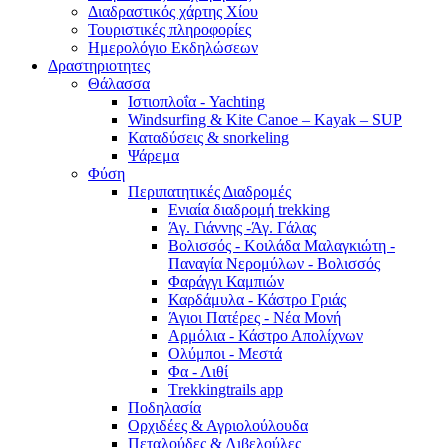
Διαδραστικός χάρτης Χίου
Τουριστικές πληροφορίες
Ημερολόγιο Εκδηλώσεων
Δραστηριοτητες
Θάλασσα
Ιστιοπλοΐα - Yachting
Windsurfing & Kite Canoe – Kayak – SUP
Καταδύσεις & snorkeling
Ψάρεμα
Φύση
Περιπατητικές Διαδρομές
Ενιαία διαδρομή trekking
Άγ. Γιάννης -Άγ. Γάλας
Βολισσός - Κοιλάδα Μαλαγκιώτη -
Παναγία Νερομύλων - Βολισσός
Φαράγγι Καμπιών
Καρδάμυλα - Κάστρο Γριάς
Άγιοι Πατέρες - Νέα Μονή
Αρμόλια - Κάστρο Απολίχνων
Ολύμποι - Μεστά
Φα - Λιθί
Τrekkingtrails app
Ποδηλασία
Ορχιδέες & Αγριολούλουδα
Πεταλούδες & Λιβελούλες