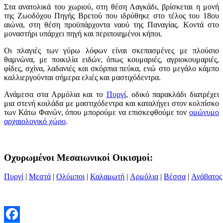
Στα ανατολικά του χωριού, στη θέση Λαγκάδι, βρίσκεται η μονή
της Ζωοδόχου Πηγής Βρετού που ιδρύθηκε στο τέλος του 18ου
αιώνα, στη θέση προϋπάρχοντα ναού της Παναγίας. Κοντά στο
μοναστήρι υπάρχει πηγή και περιποιημένοι κήποι.
Οι πλαγιές των γύρω λόφων είναι σκεπασμένες με πλούσιο
θαμνώνα, με ποικιλία ειδών, όπως κουμαριές, αγριοκουμαριές,
φίδες, σχίνα, λαδανιές και σκόρπια πεύκα, ενώ στο μεγάλο κάμπο
καλλιεργούνται σήμερα ελιές και μαστιχόδεντρα.
Ανάμεσα στα Αρμόλια και το
Πυργί
, οδικό παρακλάδι διατρέχει
μια στενή κοιλάδα με μαστιχόδεντρα και καταλήγει στον κολπίσκο
των Κάτω Φανών, όπου μπορούμε να επισκεφθούμε τον
ομώνυμο
αρχαιολογικό χώρο
.
Οχυρωμένοι Μεσαιωνικοί Οικισμοί:
Πυργί
|
Μεστά
|
Ολύμποι
|
Καλαμωτή
|
Αρμόλια
|
Βέσσα
|
Ανάβατος