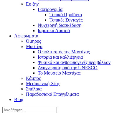
Ευ ζην
Γαστρονομία
Τοπικά Προϊόντα
Τοπικές Συνταγές
Νυχτερινή διασκέδαση
Ιαματικά Λουτρά
Αφιερωματα
Όμηρος
Μαστίχα
Ο πολιτισμός της Μαστίχας
Ιστορία και καλλιέργεια
Φυσικό και ανθρωπογενές περιβάλλον
Αναγνώριση από την UNESCO
Το Μουσείο Μαστίχας
Κάμπος
Μεσαιωνική Χίος
Σπήλαια
Παραδοσιακά Επαγγέλματα
Blog