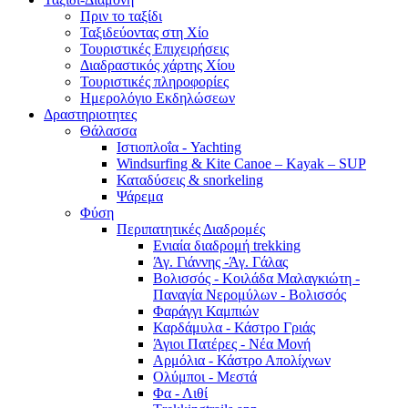
Πριν το ταξίδι
Ταξιδεύοντας στη Χίο
Τουριστικές Επιχειρήσεις
Διαδραστικός χάρτης Χίου
Τουριστικές πληροφορίες
Ημερολόγιο Εκδηλώσεων
Δραστηριοτητες
Θάλασσα
Ιστιοπλοΐα - Yachting
Windsurfing & Kite Canoe – Kayak – SUP
Καταδύσεις & snorkeling
Ψάρεμα
Φύση
Περιπατητικές Διαδρομές
Ενιαία διαδρομή trekking
Άγ. Γιάννης -Άγ. Γάλας
Βολισσός - Κοιλάδα Μαλαγκιώτη -
Παναγία Νερομύλων - Βολισσός
Φαράγγι Καμπιών
Καρδάμυλα - Κάστρο Γριάς
Άγιοι Πατέρες - Νέα Μονή
Αρμόλια - Κάστρο Απολίχνων
Ολύμποι - Μεστά
Φα - Λιθί