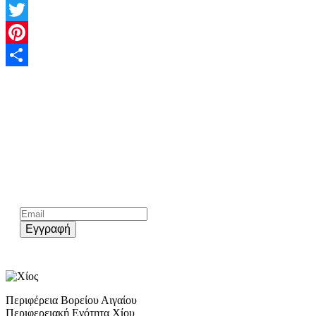
Facebook
Twitter
Pinterest
Share
Kάνε εγγραφή στο επίσημο newsletter του chios.gr
Εγγραφή
Περιφέρεια Βορείου Αιγαίου
Περιφερειακή Ενότητα Χίου