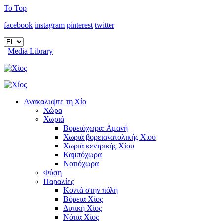
To Top
facebook
instagram
pinterest
twitter
Media Library
Ανακαλυψτε τη Χίο
Χώρα
Χωριά
Βορειόχωρα: Αμανή
Χωριά βορειανατολικής Χίου
Χωριά κεντρικής Χίου
Καμπόχωρα
Νοτιόχωρα
Φύση
Παραλίες
Κοντά στην πόλη
Βόρεια Χίος
Δυτική Χίος
Νότια Χίος