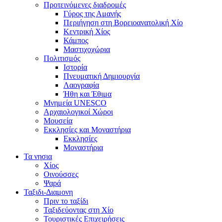
Προτεινόμενες διαδρομές
Γύρος της Αμανής
Περιήγηση στη Βορειοανατολική Χίο
Κεντρική Χίος
Κάμπος
Μαστιχοχώρια
Πολιτισμός
Ιστορία
Πνευματική Δημιουργία
Λαογραφία
Ήθη και Έθιμα
Μνημεία UNESCO
Αρχαιολογικοί Χώροι
Μουσεία
Εκκλησίες και Μοναστήρια
Εκκλησίες
Μοναστήρια
Τα νησια
Χίος
Οινούσσες
Ψαρά
Ταξιδι-Διαμονη
Πριν το ταξίδι
Ταξιδεύοντας στη Χίο
Τουριστικές Επιχειρήσεις