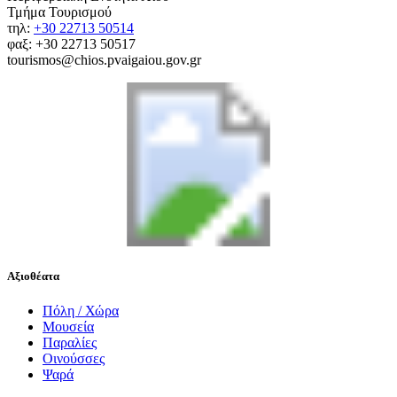
Τμήμα Τουρισμού
τηλ:
+30 22713 50514
φαξ: +30 22713 50517
tourismos@chios.pvaigaiou.gov.gr
Αξιοθέατα
Πόλη / Χώρα
Μουσεία
Παραλίες
Οινούσσες
Ψαρά