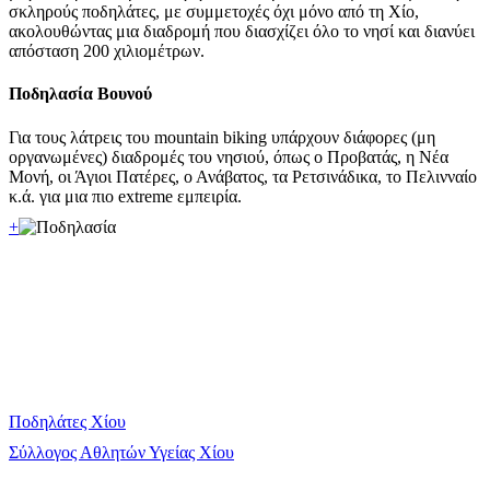
σκληρούς ποδηλάτες, με συμμετοχές όχι μόνο από τη Χίο,
ακολουθώντας μια διαδρομή που διασχίζει όλο το νησί και διανύει
απόσταση 200 χιλιομέτρων.
Ποδηλασία Βουνού
Για τους λάτρεις του mountain biking υπάρχουν διάφορες (μη
οργανωμένες) διαδρομές του νησιού, όπως ο Προβατάς, η Νέα
Μονή, οι Άγιοι Πατέρες, ο Ανάβατος, τα Ρετσινάδικα, το Πελινναίο
κ.ά. για μια πιο extreme εμπειρία.
+
Ποδηλάτες Χίου
Σύλλογος Αθλητών Υγείας Χίου