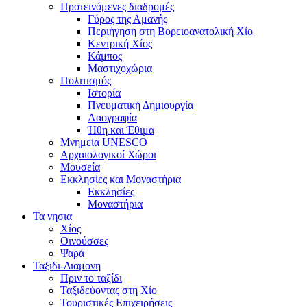
Προτεινόμενες διαδρομές
Γύρος της Αμανής
Περιήγηση στη Βορειοανατολική Χίο
Κεντρική Χίος
Κάμπος
Μαστιχοχώρια
Πολιτισμός
Ιστορία
Πνευματική Δημιουργία
Λαογραφία
Ήθη και Έθιμα
Μνημεία UNESCO
Αρχαιολογικοί Χώροι
Μουσεία
Εκκλησίες και Μοναστήρια
Εκκλησίες
Μοναστήρια
Τα νησια
Χίος
Οινούσσες
Ψαρά
Ταξιδι-Διαμονη
Πριν το ταξίδι
Ταξιδεύοντας στη Χίο
Τουριστικές Επιχειρήσεις