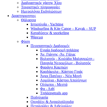
Διαδραστικός χάρτης Χίου
Τουριστικές πληροφορίες
Ημερολόγιο Εκδηλώσεων
Δραστηριοτητες
Θάλασσα
Ιστιοπλοΐα - Yachting
Windsurfing & Kite Canoe – Kayak – SUP
Καταδύσεις & snorkeling
Ψάρεμα
Φύση
Περιπατητικές Διαδρομές
Ενιαία διαδρομή trekking
Άγ. Γιάννης -Άγ. Γάλας
Βολισσός - Κοιλάδα Μαλαγκιώτη -
Παναγία Νερομύλων - Βολισσός
Φαράγγι Καμπιών
Καρδάμυλα - Κάστρο Γριάς
Άγιοι Πατέρες - Νέα Μονή
Αρμόλια - Κάστρο Απολίχνων
Ολύμποι - Μεστά
Φα - Λιθί
Τrekkingtrails app
Ποδηλασία
Ορχιδέες & Αγριολούλουδα
Πεταλούδες & Λιβελούλες