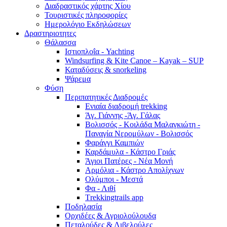
Διαδραστικός χάρτης Χίου
Τουριστικές πληροφορίες
Ημερολόγιο Εκδηλώσεων
Δραστηριοτητες
Θάλασσα
Ιστιοπλοΐα - Yachting
Windsurfing & Kite Canoe – Kayak – SUP
Καταδύσεις & snorkeling
Ψάρεμα
Φύση
Περιπατητικές Διαδρομές
Ενιαία διαδρομή trekking
Άγ. Γιάννης -Άγ. Γάλας
Βολισσός - Κοιλάδα Μαλαγκιώτη -
Παναγία Νερομύλων - Βολισσός
Φαράγγι Καμπιών
Καρδάμυλα - Κάστρο Γριάς
Άγιοι Πατέρες - Νέα Μονή
Αρμόλια - Κάστρο Απολίχνων
Ολύμποι - Μεστά
Φα - Λιθί
Τrekkingtrails app
Ποδηλασία
Ορχιδέες & Αγριολούλουδα
Πεταλούδες & Λιβελούλες