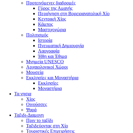
Προτεινόμενες διαδρομές
Γύρος της Αμανής
Περιήγηση στη Βορειοανατολική Χίο
Κεντρική Χίος
Κάμπος
Μαστιχοχώρια
Πολιτισμός
Ιστορία
Πνευματική Δημιουργία
Λαογραφία
Ήθη και Έθιμα
Μνημεία UNESCO
Αρχαιολογικοί Χώροι
Μουσεία
Εκκλησίες και Μοναστήρια
Εκκλησίες
Μοναστήρια
Τα νησια
Χίος
Οινούσσες
Ψαρά
Ταξιδι-Διαμονη
Πριν το ταξίδι
Ταξιδεύοντας στη Χίο
Τουριστικές Επιχειρήσεις