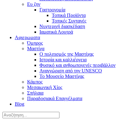
Ευ ζην
Γαστρονομία
Τοπικά Προϊόντα
Τοπικές Συνταγές
Νυχτερινή διασκέδαση
Ιαματικά Λουτρά
Αφιερωματα
Όμηρος
Μαστίχα
Ο πολιτισμός της Μαστίχας
Ιστορία και καλλιέργεια
Φυσικό και ανθρωπογενές περιβάλλον
Αναγνώριση από την UNESCO
Το Μουσείο Μαστίχας
Κάμπος
Μεσαιωνική Χίος
Σπήλαια
Παραδοσιακά Επαγγέλματα
Blog