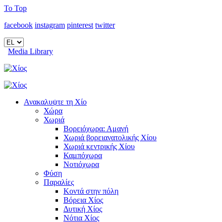
To Top
facebook
instagram
pinterest
twitter
Media Library
Ανακαλυψτε τη Χίο
Χώρα
Χωριά
Βορειόχωρα: Αμανή
Χωριά βορειανατολικής Χίου
Χωριά κεντρικής Χίου
Καμπόχωρα
Νοτιόχωρα
Φύση
Παραλίες
Κοντά στην πόλη
Βόρεια Χίος
Δυτική Χίος
Νότια Χίος