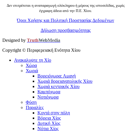
Δεν επιτρέπεται η αναπαραγωγή ολόκληρου ή μέρους της ιστοσελίδας, χωρίς
έγγραφη άδεια από την Π.Ε. Χίου.
Όροι Χρήσης και Πολιτική Προστασίας Δεδομένων
Δήλωση προσβασιμότητας
Designed by
Truth
Web
Media
Copyright ©
Περιφερειακή Ενότητα Χίου
Ανακαλυψτε τη Χίο
Χώρα
Χωριά
Βορειόχωρα: Αμανή
Χωριά βορειανατολικής Χίου
Χωριά κεντρικής Χίου
Καμπόχωρα
Νοτιόχωρα
Φύση
Παραλίες
Κοντά στην πόλη
Βόρεια Χίος
Δυτική Χίος
Νότια Χίος