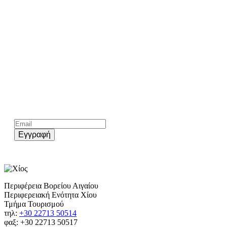
Kάνε εγγραφή στο επίσημο newsletter του chios.gr
Εγγραφή
Περιφέρεια Βορείου Αιγαίου
Περιφερειακή Ενότητα Χίου
Τμήμα Τουρισμού
τηλ:
+30 22713 50514
φαξ: +30 22713 50517