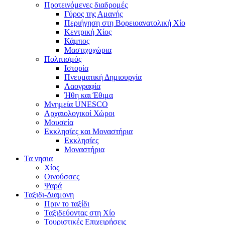
Προτεινόμενες διαδρομές
Γύρος της Αμανής
Περιήγηση στη Βορειοανατολική Χίο
Κεντρική Χίος
Κάμπος
Μαστιχοχώρια
Πολιτισμός
Ιστορία
Πνευματική Δημιουργία
Λαογραφία
Ήθη και Έθιμα
Μνημεία UNESCO
Αρχαιολογικοί Χώροι
Μουσεία
Εκκλησίες και Μοναστήρια
Εκκλησίες
Μοναστήρια
Τα νησια
Χίος
Οινούσσες
Ψαρά
Ταξιδι-Διαμονη
Πριν το ταξίδι
Ταξιδεύοντας στη Χίο
Τουριστικές Επιχειρήσεις