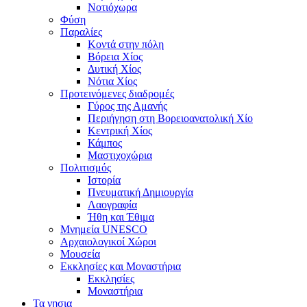
Νοτιόχωρα
Φύση
Παραλίες
Κοντά στην πόλη
Βόρεια Χίος
Δυτική Χίος
Νότια Χίος
Προτεινόμενες διαδρομές
Γύρος της Αμανής
Περιήγηση στη Βορειοανατολική Χίο
Κεντρική Χίος
Κάμπος
Μαστιχοχώρια
Πολιτισμός
Ιστορία
Πνευματική Δημιουργία
Λαογραφία
Ήθη και Έθιμα
Μνημεία UNESCO
Αρχαιολογικοί Χώροι
Μουσεία
Εκκλησίες και Μοναστήρια
Εκκλησίες
Μοναστήρια
Τα νησια