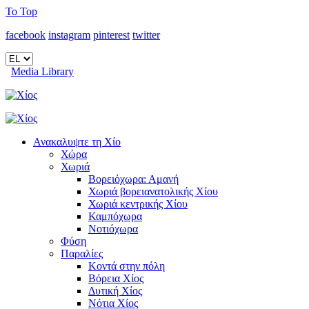
To Top
facebook
instagram
pinterest
twitter
Media Library
Ανακαλυψτε τη Χίο
Χώρα
Χωριά
Βορειόχωρα: Αμανή
Χωριά βορειανατολικής Χίου
Χωριά κεντρικής Χίου
Καμπόχωρα
Νοτιόχωρα
Φύση
Παραλίες
Κοντά στην πόλη
Βόρεια Χίος
Δυτική Χίος
Νότια Χίος