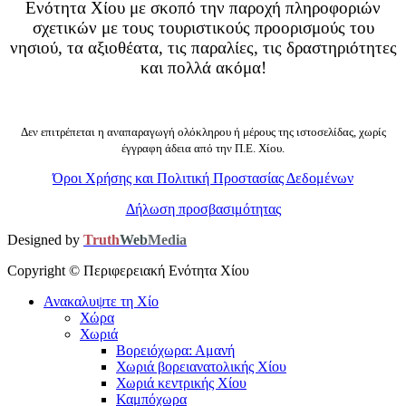
Ενότητα Χίου με σκοπό την παροχή πληροφοριών
σχετικών με τους τουριστικούς προορισμούς του
νησιού, τα αξιοθέατα, τις παραλίες, τις δραστηριότητες
και πολλά ακόμα!
Δεν επιτρέπεται η αναπαραγωγή ολόκληρου ή μέρους της ιστοσελίδας, χωρίς
έγγραφη άδεια από την Π.Ε. Χίου.
Όροι Χρήσης και Πολιτική Προστασίας Δεδομένων
Δήλωση προσβασιμότητας
Designed by
Truth
Web
Media
Copyright ©
Περιφερειακή Ενότητα Χίου
Ανακαλυψτε τη Χίο
Χώρα
Χωριά
Βορειόχωρα: Αμανή
Χωριά βορειανατολικής Χίου
Χωριά κεντρικής Χίου
Καμπόχωρα