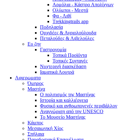
Αρμόλια - Κάστρο Απολίχνων
Ολύμποι - Μεστά
Φα - Λιθί
Τrekkingtrails app
Ποδηλασία
Ορχιδέες & Αγριολούλουδα
Πεταλούδες & Λιβελούλες
Ευ ζην
Γαστρονομία
Τοπικά Προϊόντα
Τοπικές Συνταγές
Νυχτερινή διασκέδαση
Ιαματικά Λουτρά
Αφιερωματα
Όμηρος
Μαστίχα
Ο πολιτισμός της Μαστίχας
Ιστορία και καλλιέργεια
Φυσικό και ανθρωπογενές περιβάλλον
Αναγνώριση από την UNESCO
Το Μουσείο Μαστίχας
Κάμπος
Μεσαιωνική Χίος
Σπήλαια
Παραδοσιακά Επαγγέλματα