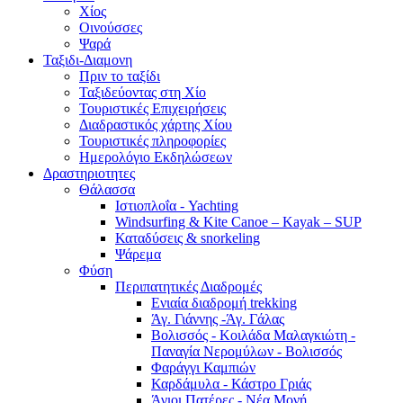
Χίος
Οινούσσες
Ψαρά
Ταξιδι-Διαμονη
Πριν το ταξίδι
Ταξιδεύοντας στη Χίο
Τουριστικές Επιχειρήσεις
Διαδραστικός χάρτης Χίου
Τουριστικές πληροφορίες
Ημερολόγιο Εκδηλώσεων
Δραστηριοτητες
Θάλασσα
Ιστιοπλοΐα - Yachting
Windsurfing & Kite Canoe – Kayak – SUP
Καταδύσεις & snorkeling
Ψάρεμα
Φύση
Περιπατητικές Διαδρομές
Ενιαία διαδρομή trekking
Άγ. Γιάννης -Άγ. Γάλας
Βολισσός - Κοιλάδα Μαλαγκιώτη -
Παναγία Νερομύλων - Βολισσός
Φαράγγι Καμπιών
Καρδάμυλα - Κάστρο Γριάς
Άγιοι Πατέρες - Νέα Μονή