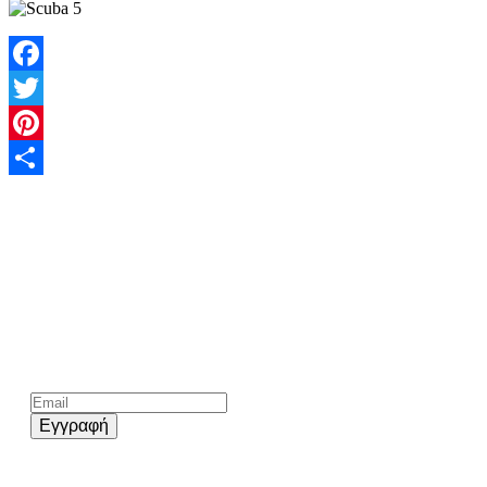
Facebook
Twitter
Pinterest
Share
Kάνε εγγραφή στο επίσημο newsletter του chios.gr
Εγγραφή