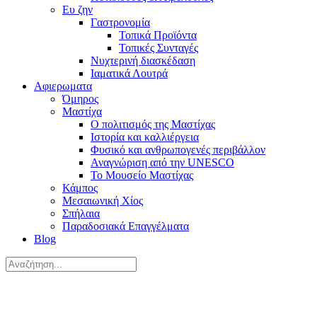
Ευ ζην
Γαστρονομία
Τοπικά Προϊόντα
Τοπικές Συνταγές
Νυχτερινή διασκέδαση
Ιαματικά Λουτρά
Αφιερωματα
Όμηρος
Μαστίχα
Ο πολιτισμός της Μαστίχας
Ιστορία και καλλιέργεια
Φυσικό και ανθρωπογενές περιβάλλον
Αναγνώριση από την UNESCO
Το Μουσείο Μαστίχας
Κάμπος
Μεσαιωνική Χίος
Σπήλαια
Παραδοσιακά Επαγγέλματα
Blog