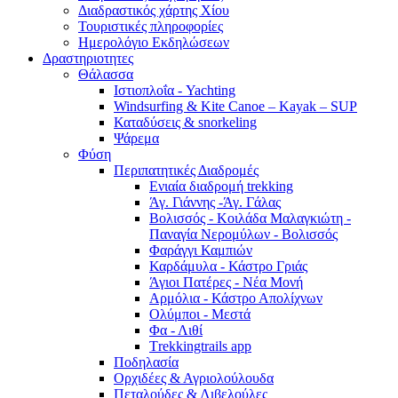
Διαδραστικός χάρτης Χίου
Τουριστικές πληροφορίες
Ημερολόγιο Εκδηλώσεων
Δραστηριοτητες
Θάλασσα
Ιστιοπλοΐα - Yachting
Windsurfing & Kite Canoe – Kayak – SUP
Καταδύσεις & snorkeling
Ψάρεμα
Φύση
Περιπατητικές Διαδρομές
Ενιαία διαδρομή trekking
Άγ. Γιάννης -Άγ. Γάλας
Βολισσός - Κοιλάδα Μαλαγκιώτη -
Παναγία Νερομύλων - Βολισσός
Φαράγγι Καμπιών
Καρδάμυλα - Κάστρο Γριάς
Άγιοι Πατέρες - Νέα Μονή
Αρμόλια - Κάστρο Απολίχνων
Ολύμποι - Μεστά
Φα - Λιθί
Τrekkingtrails app
Ποδηλασία
Ορχιδέες & Αγριολούλουδα
Πεταλούδες & Λιβελούλες