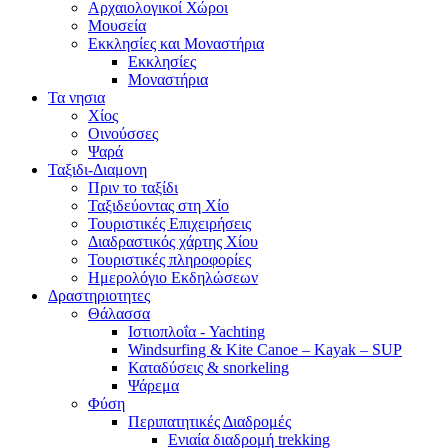
Αρχαιολογικοί Χώροι
Μουσεία
Εκκλησίες και Μοναστήρια
Εκκλησίες
Μοναστήρια
Τα νησια
Χίος
Οινούσσες
Ψαρά
Ταξιδι-Διαμονη
Πριν το ταξίδι
Ταξιδεύοντας στη Χίο
Τουριστικές Επιχειρήσεις
Διαδραστικός χάρτης Χίου
Τουριστικές πληροφορίες
Ημερολόγιο Εκδηλώσεων
Δραστηριοτητες
Θάλασσα
Ιστιοπλοΐα - Yachting
Windsurfing & Kite Canoe – Kayak – SUP
Καταδύσεις & snorkeling
Ψάρεμα
Φύση
Περιπατητικές Διαδρομές
Ενιαία διαδρομή trekking