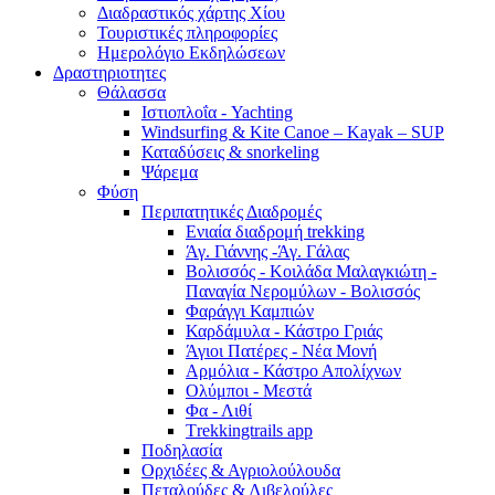
Διαδραστικός χάρτης Χίου
Τουριστικές πληροφορίες
Ημερολόγιο Εκδηλώσεων
Δραστηριοτητες
Θάλασσα
Ιστιοπλοΐα - Yachting
Windsurfing & Kite Canoe – Kayak – SUP
Καταδύσεις & snorkeling
Ψάρεμα
Φύση
Περιπατητικές Διαδρομές
Ενιαία διαδρομή trekking
Άγ. Γιάννης -Άγ. Γάλας
Βολισσός - Κοιλάδα Μαλαγκιώτη -
Παναγία Νερομύλων - Βολισσός
Φαράγγι Καμπιών
Καρδάμυλα - Κάστρο Γριάς
Άγιοι Πατέρες - Νέα Μονή
Αρμόλια - Κάστρο Απολίχνων
Ολύμποι - Μεστά
Φα - Λιθί
Τrekkingtrails app
Ποδηλασία
Ορχιδέες & Αγριολούλουδα
Πεταλούδες & Λιβελούλες