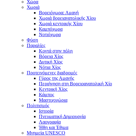
Χώρα
Χωριά
Βορειόχωρα: Αμανή
Χωριά βορειανατολικής Χίου
Χωριά κεντρικής Χίου
Καμπόχωρα
Νοτιόχωρα
Φύση
Παραλίες
Κοντά στην πόλη
Βόρεια Χίος
Δυτική Χίος
Νότια Χίος
Προτεινόμενες διαδρομές
Γύρος της Αμανής
Περιήγηση στη Βορειοανατολική Χίο
Κεντρική Χίος
Κάμπος
Μαστιχοχώρια
Πολιτισμός
Ιστορία
Πνευματική Δημιουργία
Λαογραφία
Ήθη και Έθιμα
Μνημεία UNESCO