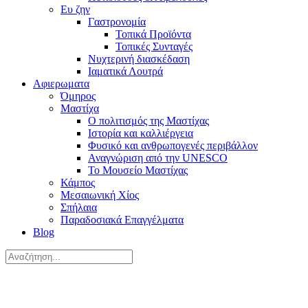
Ευ ζην
Γαστρονομία
Τοπικά Προϊόντα
Τοπικές Συνταγές
Νυχτερινή διασκέδαση
Ιαματικά Λουτρά
Αφιερωματα
Όμηρος
Μαστίχα
Ο πολιτισμός της Μαστίχας
Ιστορία και καλλιέργεια
Φυσικό και ανθρωπογενές περιβάλλον
Αναγνώριση από την UNESCO
Το Μουσείο Μαστίχας
Κάμπος
Μεσαιωνική Χίος
Σπήλαια
Παραδοσιακά Επαγγέλματα
Blog