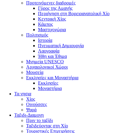
Προτεινόμενες διαδρομές
Γύρος της Αμανής
Περιήγηση στη Βορειοανατολική Χίο
Κεντρική Χίος
Κάμπος
Μαστιχοχώρια
Πολιτισμός
Ιστορία
Πνευματική Δημιουργία
Λαογραφία
Ήθη και Έθιμα
Μνημεία UNESCO
Αρχαιολογικοί Χώροι
Μουσεία
Εκκλησίες και Μοναστήρια
Εκκλησίες
Μοναστήρια
Τα νησια
Χίος
Οινούσσες
Ψαρά
Ταξιδι-Διαμονη
Πριν το ταξίδι
Ταξιδεύοντας στη Χίο
Τουριστικές Επιχειρήσεις