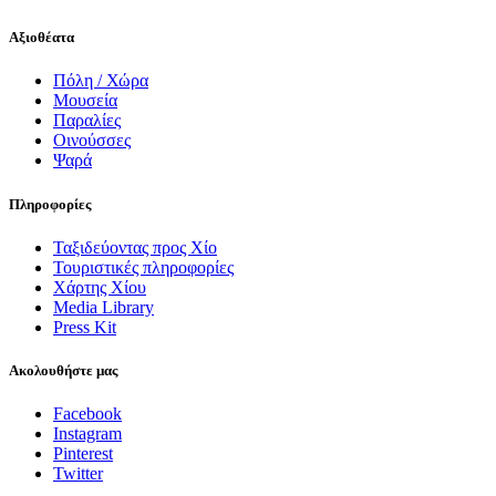
Αξιοθέατα
Πόλη / Χώρα
Μουσεία
Παραλίες
Οινούσσες
Ψαρά
Πληροφορίες
Ταξιδεύοντας προς Χίο
Τουριστικές πληροφορίες
Χάρτης Χίου
Media Library
Press Kit
Ακολουθήστε μας
Facebook
Instagram
Pinterest
Twitter