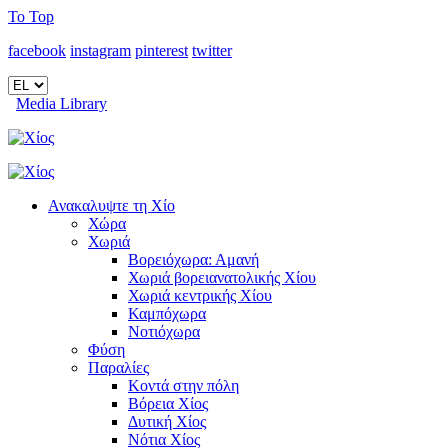
To Top
facebook
instagram
pinterest
twitter
Media Library
Ανακαλυψτε τη Χίο
Χώρα
Χωριά
Βορειόχωρα: Αμανή
Χωριά βορειανατολικής Χίου
Χωριά κεντρικής Χίου
Καμπόχωρα
Νοτιόχωρα
Φύση
Παραλίες
Κοντά στην πόλη
Βόρεια Χίος
Δυτική Χίος
Νότια Χίος