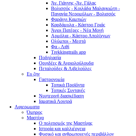
Άγ. Γιάννης -Άγ. Γάλας
Βολισσός - Κοιλάδα Μαλαγκιώτη -
Παναγία Νερομύλων - Βολισσός
Φαράγγι Καμπιών
Καρδάμυλα - Κάστρο Γριάς
Άγιοι Πατέρες - Νέα Μονή
Αρμόλια - Κάστρο Απολίχνων
Ολύμποι - Μεστά
Φα - Λιθί
Τrekkingtrails app
Ποδηλασία
Ορχιδέες & Αγριολούλουδα
Πεταλούδες & Λιβελούλες
Ευ ζην
Γαστρονομία
Τοπικά Προϊόντα
Τοπικές Συνταγές
Νυχτερινή διασκέδαση
Ιαματικά Λουτρά
Αφιερωματα
Όμηρος
Μαστίχα
Ο πολιτισμός της Μαστίχας
Ιστορία και καλλιέργεια
Φυσικό και ανθρωπογενές περιβάλλον