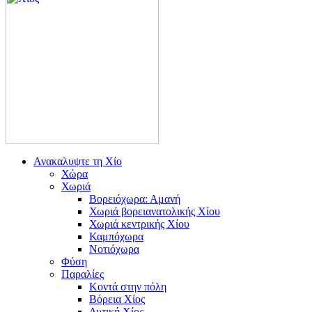
Ανακαλυψτε τη Χίο
Χώρα
Χωριά
Βορειόχωρα: Αμανή
Χωριά βορειανατολικής Χίου
Χωριά κεντρικής Χίου
Καμπόχωρα
Νοτιόχωρα
Φύση
Παραλίες
Κοντά στην πόλη
Βόρεια Χίος
Δυτική Χίος