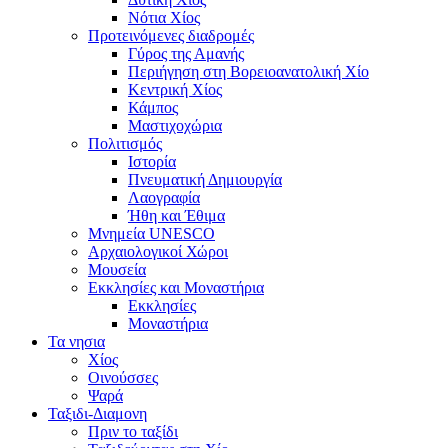
Νότια Χίος
Προτεινόμενες διαδρομές
Γύρος της Αμανής
Περιήγηση στη Βορειοανατολική Χίο
Κεντρική Χίος
Κάμπος
Μαστιχοχώρια
Πολιτισμός
Ιστορία
Πνευματική Δημιουργία
Λαογραφία
Ήθη και Έθιμα
Μνημεία UNESCO
Αρχαιολογικοί Χώροι
Μουσεία
Εκκλησίες και Μοναστήρια
Εκκλησίες
Μοναστήρια
Τα νησια
Χίος
Οινούσσες
Ψαρά
Ταξιδι-Διαμονη
Πριν το ταξίδι