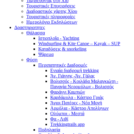
Ταξιδεύοντας στη Χίο
Τουριστικές Επιχειρήσεις
Διαδραστικός χάρτης Χίου
Τουριστικές πληροφορίες
Ημερολόγιο Εκδηλώσεων
Δραστηριοτητες
Θάλασσα
Ιστιοπλοΐα - Yachting
Windsurfing & Kite Canoe – Kayak – SUP
Καταδύσεις & snorkeling
Ψάρεμα
Φύση
Περιπατητικές Διαδρομές
Ενιαία διαδρομή trekking
Άγ. Γιάννης -Άγ. Γάλας
Βολισσός - Κοιλάδα Μαλαγκιώτη -
Παναγία Νερομύλων - Βολισσός
Φαράγγι Καμπιών
Καρδάμυλα - Κάστρο Γριάς
Άγιοι Πατέρες - Νέα Μονή
Αρμόλια - Κάστρο Απολίχνων
Ολύμποι - Μεστά
Φα - Λιθί
Τrekkingtrails app
Ποδηλασία