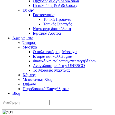
Ορχιδέες & Αγριολούλουδα
Πεταλούδες & Λιβελούλες
Ευ ζην
Γαστρονομία
Τοπικά Προϊόντα
Τοπικές Συνταγές
Νυχτερινή διασκέδαση
Ιαματικά Λουτρά
Αφιερωματα
Όμηρος
Μαστίχα
Ο πολιτισμός της Μαστίχας
Ιστορία και καλλιέργεια
Φυσικό και ανθρωπογενές περιβάλλον
Αναγνώριση από την UNESCO
Το Μουσείο Μαστίχας
Κάμπος
Μεσαιωνική Χίος
Σπήλαια
Παραδοσιακά Επαγγέλματα
Blog