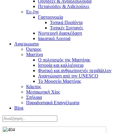
Ορχιδέες & Αγριολούλουδα
Πεταλούδες & Λιβελούλες
Ευ ζην
Γαστρονομία
Τοπικά Προϊόντα
Τοπικές Συνταγές
Νυχτερινή διασκέδαση
Ιαματικά Λουτρά
Αφιερωματα
Όμηρος
Μαστίχα
Ο πολιτισμός της Μαστίχας
Ιστορία και καλλιέργεια
Φυσικό και ανθρωπογενές περιβάλλον
Αναγνώριση από την UNESCO
Το Μουσείο Μαστίχας
Κάμπος
Μεσαιωνική Χίος
Σπήλαια
Παραδοσιακά Επαγγέλματα
Blog