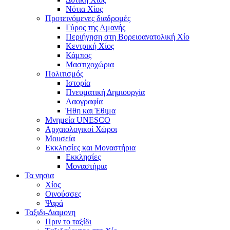
Νότια Χίος
Προτεινόμενες διαδρομές
Γύρος της Αμανής
Περιήγηση στη Βορειοανατολική Χίο
Κεντρική Χίος
Κάμπος
Μαστιχοχώρια
Πολιτισμός
Ιστορία
Πνευματική Δημιουργία
Λαογραφία
Ήθη και Έθιμα
Μνημεία UNESCO
Αρχαιολογικοί Χώροι
Μουσεία
Εκκλησίες και Μοναστήρια
Εκκλησίες
Μοναστήρια
Τα νησια
Χίος
Οινούσσες
Ψαρά
Ταξιδι-Διαμονη
Πριν το ταξίδι