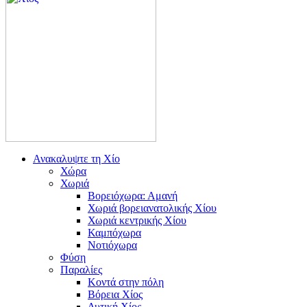
Ανακαλυψτε τη Χίο
Χώρα
Χωριά
Βορειόχωρα: Αμανή
Χωριά βορειανατολικής Χίου
Χωριά κεντρικής Χίου
Καμπόχωρα
Νοτιόχωρα
Φύση
Παραλίες
Κοντά στην πόλη
Βόρεια Χίος
Δυτική Χίος